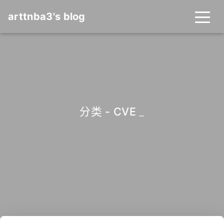
arttnba3's blog
分类 - CVE
_