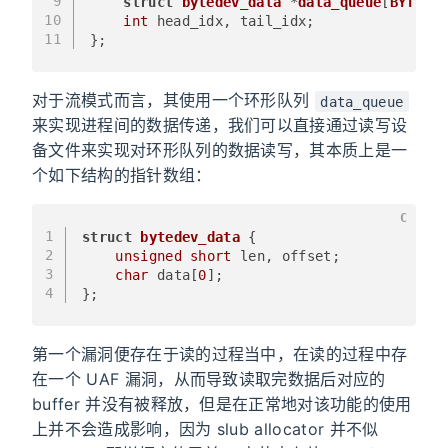
9
struct
bytedev_data
 *
data_queue
[
BYTEDEV
10
int
 head_idx, tail_idx;
11
};
对于流模式而言，其使用一个环形队列
data_queue
来实现进程间的数据传递，我们可以直接通过读写设
备文件来实现对环形队列的数据读写，其本质上是一
个如下结构的指针数组：
C
1
struct
bytedev_data
 {
2
unsigned
short
 len, offset;
3
char
 data[
0
];
4
};
第一个漏洞便存在于读的过程当中，在读的过程中存
在一个 UAF 漏洞，从而导致读取完数据后对应的
buffer 并没有被释放，但是在正常地对该功能的使用
上并不会造成影响，因为 slub allocator 并不似