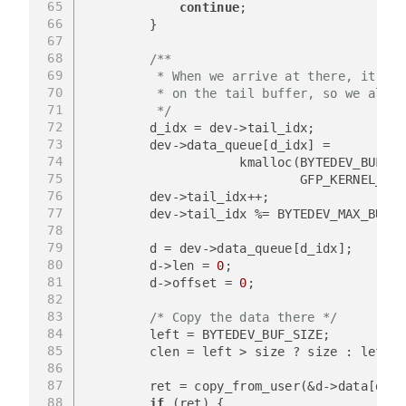
65
continue
;
66
        }
67
68
/**
69
         * When we arrive at there, it mea
70
         * on the tail buffer, so we alloc
71
         */
72
        d_idx = dev->tail_idx;
73
        dev->data_queue[d_idx] = 
74
                    kmalloc(BYTEDEV_BUF_SI
75
                            GFP_KERNEL_ACC
76
        dev->tail_idx++;
77
        dev->tail_idx %= BYTEDEV_MAX_BUFS;
78
79
        d = dev->data_queue[d_idx];
80
        d->len = 
0
;
81
        d->offset = 
0
;
82
83
/* Copy the data there */
84
        left = BYTEDEV_BUF_SIZE;
85
        clen = left > size ? size : left;
86
87
        ret = copy_from_user(&d->data[d->l
88
if
 (ret) {