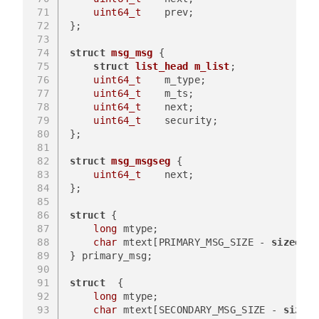
71
uint64_t
    prev;
72
};
73
74
struct
msg_msg
 {
75
struct
list_head
m_list
;
76
uint64_t
    m_type;
77
uint64_t
    m_ts;
78
uint64_t
    next;
79
uint64_t
    security;
80
};
81
82
struct
msg_msgseg
 {
83
uint64_t
    next;
84
};
85
86
struct
 {
87
long
 mtype;
88
char
 mtext[PRIMARY_MSG_SIZE - 
sizeof
(
s
89
} primary_msg;
90
91
struct
  {
92
long
 mtype;
93
char
 mtext[SECONDARY_MSG_SIZE - 
sizeof