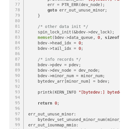
77
        err = PTR_ERR(dev_node);
78
goto
 err_out_unuse_minor;
79
    }
80
81
/* other data init */
82
    spin_lock_init(&bdev->dev_lock);
83
memset
(bdev->data_queue, 
0
, 
sizeof
(
voi
84
    bdev->head_idx = 
0
;
85
    bdev->tail_idx = 
0
;
86
87
/* info records */
88
    bdev->pdev = pdev;
89
    bdev->dev_node = dev_node;
90
    bdev->minor_num = minor_num;
91
    bytedev_arr[minor_num] = bdev;
92
93
    printk(KERN_INFO 
"[bytedev:] bytedev%d
94
95
return
0
;
96
97
err_out_unuse_minor:
98
    bytedev_set_unused_minor_num(minor_num
99
err_out_iounmap_mmio: