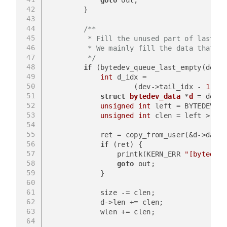
42
        }
43
44
/**
45
         * Fill the unused part of last bu
46
         * We mainly fill the data that is
47
         */
48
if
 (bytedev_queue_last_empty(dev))
49
int
 d_idx = 
50
                    (dev->tail_idx - 
1
 + B
51
struct
bytedev_data
 *
d
 =
 dev->
52
unsigned
int
 left = BYTEDEV_BU
53
unsigned
int
 clen = left > siz
54
55
            ret = copy_from_user(&d->data[
56
if
 (ret) {
57
                printk(KERN_ERR 
"[bytedev:
58
goto
 out;
59
            }
60
61
            size -= clen;
62
            d->len += clen;
63
            wlen += clen;
64