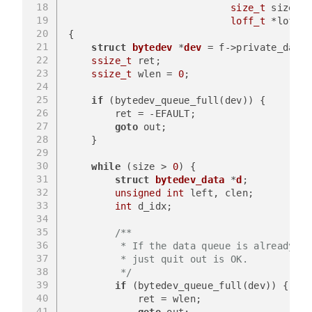
18
size_t
 size, 
19
loff_t
 *loff)
20
{
21
struct
bytedev
 *
dev
 =
 f->private_data;
22
ssize_t
 ret;
23
ssize_t
 wlen = 
0
;
24
25
if
 (bytedev_queue_full(dev)) {
26
        ret = -EFAULT;
27
goto
 out;
28
    }
29
30
while
 (size > 
0
) {
31
struct
bytedev_data
 *
d
;
32
unsigned
int
 left, clen;
33
int
 d_idx;
34
35
/**
36
         * If the data queue is already fu
37
         * just quit out is OK.
38
         */
39
if
 (bytedev_queue_full(dev)) {
40
            ret = wlen;
41
goto
 out;