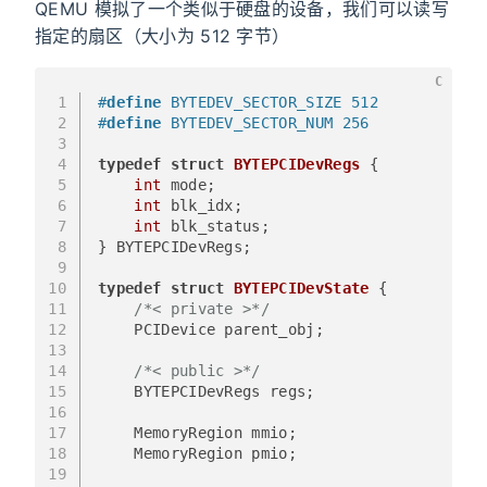
QEMU 模拟了一个类似于硬盘的设备，我们可以读写
指定的扇区（大小为 512 字节）
C
1
#
define
 BYTEDEV_SECTOR_SIZE 512
2
#
define
 BYTEDEV_SECTOR_NUM 256
3
4
typedef
struct
BYTEPCIDevRegs
 {
5
int
 mode;
6
int
 blk_idx;
7
int
 blk_status;
8
} BYTEPCIDevRegs;
9
10
typedef
struct
BYTEPCIDevState
 {
11
/*< private >*/
12
    PCIDevice parent_obj;
13
14
/*< public >*/
15
    BYTEPCIDevRegs regs;
16
17
    MemoryRegion mmio;
18
    MemoryRegion pmio;
19