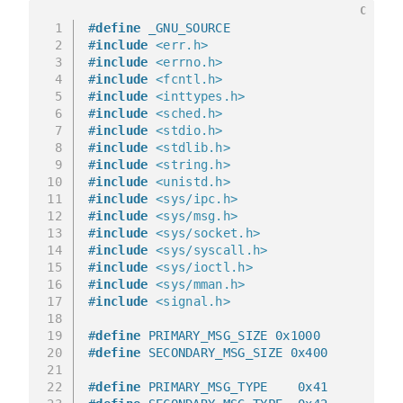
C
1
#
define
 _GNU_SOURCE
2
#
include
<err.h>
3
#
include
<errno.h>
4
#
include
<fcntl.h>
5
#
include
<inttypes.h>
6
#
include
<sched.h>
7
#
include
<stdio.h>
8
#
include
<stdlib.h>
9
#
include
<string.h>
10
#
include
<unistd.h>
11
#
include
<sys/ipc.h>
12
#
include
<sys/msg.h>
13
#
include
<sys/socket.h>
14
#
include
<sys/syscall.h>
15
#
include
<sys/ioctl.h>
16
#
include
<sys/mman.h>
17
#
include
<signal.h>
18
19
#
define
 PRIMARY_MSG_SIZE 0x1000
20
#
define
 SECONDARY_MSG_SIZE 0x400
21
22
#
define
 PRIMARY_MSG_TYPE    0x41