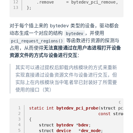
12
    .remove     = bytedev_pci_remove,
13
};
对于每个插上来的 bytedev 类型的设备，驱动都会
动态生成一个对应的结构
，并使用
bytedev
等函数进行资源的探测与
pci_request_regions()
占用，从而使得
无法直接通过在用户态进程打开设备
资源文件的方式与设备进行交互
：
其实可以通过提权后卸载内核模块的方式来重新
实现直接通过设备资源文件与设备进行交互，但
实际上在内核模块当中笔者早已封装好了所需要
使用的接口（笑）
C
1
static
int
bytedev_pci_probe
(
struct
 pci_de
2
const
struct
 p
3
{
4
struct
bytedev
 *
bdev
;
5
struct
device
   *
dev_node
;