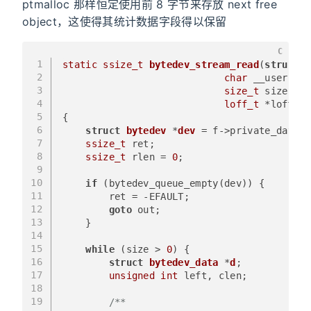
ptmalloc 那样恒定使用前 8 字节来存放 next free
object，这使得其统计数据字段得以保留
C
1
static
ssize_t
bytedev_stream_read
(
struct
 f
2
char
 __user *bu
3
size_t
 size, 
4
loff_t
 *loff)
5
{
6
struct
bytedev
 *
dev
 =
 f->private_data;
7
ssize_t
 ret;
8
ssize_t
 rlen = 
0
;
9
10
if
 (bytedev_queue_empty(dev)) {
11
        ret = -EFAULT;
12
goto
 out;
13
    }
14
15
while
 (size > 
0
) {
16
struct
bytedev_data
 *
d
;
17
unsigned
int
 left, clen;
18
19
/**