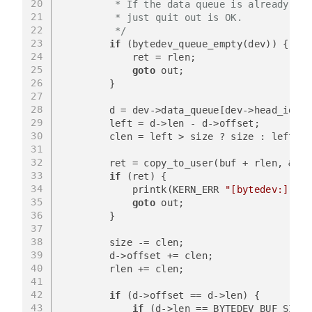
20
         * If the data queue is already emp
21
         * just quit out is OK.
22
         */
23
if
 (bytedev_queue_empty(dev)) {
24
            ret = rlen;
25
goto
 out;
26
        }
27
28
        d = dev->data_queue[dev->head_idx];
29
        left = d->len - d->offset;
30
        clen = left > size ? size : left;
31
32
        ret = copy_to_user(buf + rlen, &d->
33
if
 (ret) {
34
            printk(KERN_ERR 
"[bytedev:] fai
35
goto
 out;
36
        }
37
38
        size -= clen;
39
        d->offset += clen;
40
        rlen += clen;
41
42
if
 (d->offset == d->len) {
43
if
 (d->len == BYTEDEV_BUF_SIZE)