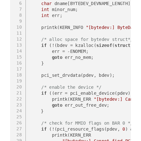
6
char
 dname[BYTEDEV_DEVNAME_LENGTH];
7
int
 minor_num;
8
int
 err;
9
10
    printk(KERN_INFO 
"[bytedev:] ByteDance
11
12
/* alloc space for bytedev struct*/
13
if
 (!(bdev = kzalloc(
sizeof
(
struct
 byt
14
        err = -ENOMEM;
15
goto
 err_no_mem;
16
    }
17
18
    pci_set_drvdata(pdev, bdev);
19
20
/* enable the device */
21
if
 ((err = pci_enable_device(pdev))) {
22
        printk(KERN_ERR 
"[bytedev:] Cannot
23
goto
 err_out_free_dev;
24
	}
25
26
/* check for MMIO flags on BAR 0 */
27
if
 (!(pci_resource_flags(pdev, 
0
) & IO
28
        printk(KERN_ERR 
29
"[bytedev:] Cannot find PCI de