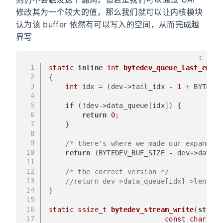
修改其为一个较大的值，那么我们就可以让内核模块
认为该 buffer 依然有可以写入的空间，从而完成越
界写
C
1
static
inline
int
bytedev_queue_last_empty
2
{
3
int
 idx = (dev->tail_idx - 
1
 + BYTEDEV
4
5
if
 (!dev->data_queue[idx]) {
6
return
0
;
7
    }
8
9
/* there's where we made our expand bu
10
return
 (BYTEDEV_BUF_SIZE - dev->data_q
11
12
/* the correct version */
13
//return dev->data_queue[idx]->len < B
14
}
15
16
static
ssize_t
bytedev_stream_write
(
struct
17
const
char
 __u