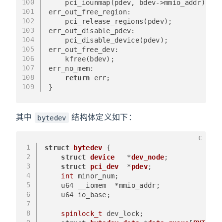
100
    pci_iounmap(pdev, bdev->mmio_addr);
101
err_out_free_region:
102
    pci_release_regions(pdev);
103
err_out_disable_pdev:
104
    pci_disable_device(pdev);
105
err_out_free_dev:
106
    kfree(bdev);
107
err_no_mem:
108
return
 err;
109
}
其中
结构体定义如下：
bytedev
C
1
struct
bytedev
 {
2
struct
device
   *
dev_node
;
3
struct
pci_dev
  *
pdev
;
4
int
 minor_num;
5
    u64 __iomem  *mmio_addr;
6
    u64 io_base;
7
8
spinlock_t
 dev_lock;