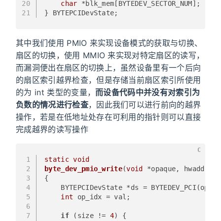
20
char
 *blk_mem[BYTEDEV_SECTOR_NUM];
21
} BYTEPCIDevState;
其中我们使用 PMIO 来实现设备模式的获取与切换、
扇区的切换，使用 MMIO 来实现对特定扇区的读写，
而漏洞便出在扇区的切换上，虽然设备里有一个后向
的扇区索引越界检查，但是存储当前扇区索引所使用
的为 int 类型的变量，
而设备代码中并没有对索引为
负数的情况进行检查
，因此我们可以进行前向的越界
操作，若是在低地址处存在可利用的指针则可以直接
完成越界的读写操作
C
1
static
void
2
byte_dev_pmio_write
(
void
 *opaque, hwaddr ad
3
{
4
    BYTEPCIDevState *ds = BYTEDEV_PCI(opaqu
5
int
 op_idx = val;
6
7
if
 (size != 
4
) {