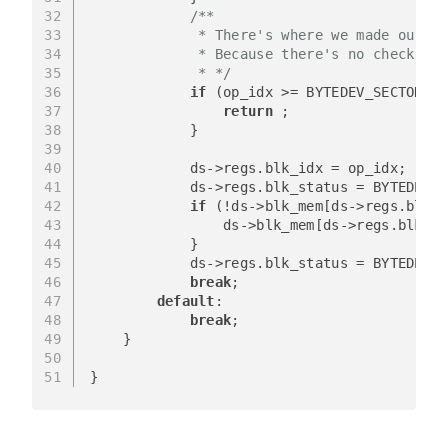
32
/** 
33
             * There's where we made our ba
34
             * Because there's no check for
35
             * */
36
if
 (op_idx >= BYTEDEV_SECTOR_NU
37
return
 ;
38
            }
39
40
            ds->regs.blk_idx = op_idx;
41
            ds->regs.blk_status = BYTEDEV_B
42
if
 (!ds->blk_mem[ds->regs.blk_i
43
                ds->blk_mem[ds->regs.blk_id
44
            }
45
            ds->regs.blk_status = BYTEDEV_B
46
break
;
47
default
:
48
break
;
49
    }
50
51
}