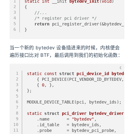
1
static
int
 __init 
bytedev_init
(
void
)
2
{
3
//...
4
/* register pci driver */
5
return
 pci_register_driver(&bytedev_dri
6
}
当一个新的 bytedev 设备插进来的时候，内核便会
遍历接口比对 BTF，最后调用到我们的初始化函数：
C
1
static
const
struct
pci_device_id
bytedev_i
2
    { PCI_DEVICE(PCI_VENDOR_ID_BYTEDEV, PCI
3
    { 
0
, },
4
};
5
6
MODULE_DEVICE_TABLE(pci, bytedev_ids);
7
8
static
struct
pci_driver
bytedev_driver
 =
 {
9
    .name       = 
"bytedev"
,
10
    .id_table   = bytedev_ids,
11
    .probe      = bytedev_pci_probe,