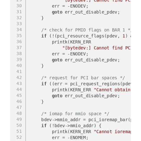
30
        err = -ENODEV;
31
goto
 err_out_disable_pdev;
32
    }
33
34
/* check for PMIO flags on BAR 1 */
35
if
 (!(pci_resource_flags(pdev, 
1
) & IO
36
        printk(KERN_ERR 
37
"[bytedev:] Cannot find PCI de
38
        err = -ENODEV;
39
goto
 err_out_disable_pdev;
40
    }
41
42
/* request for PCI bar spaces */
43
if
 ((err = pci_request_regions(pdev, D
44
        printk(KERN_ERR 
"Cannot obtain PCI
45
goto
 err_out_disable_pdev;
46
    }
47
48
/* iomap for mmio space */
49
    bdev->mmio_addr = pci_ioremap_bar(pdev
50
if
 (!bdev->mmio_addr) {
51
        printk(KERN_ERR 
"Cannot ioremap fo
52
        err = -ENOMEM;