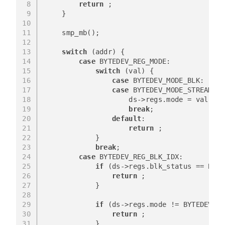
8
return
 ;
9
    }
10
11
    smp_mb();
12
13
switch
 (addr) {
14
case
 BYTEDEV_REG_MODE:
15
switch
 (val) {
16
case
 BYTEDEV_MODE_BLK:
17
case
 BYTEDEV_MODE_STREAM:
18
                    ds->regs.mode = val;
19
break
;
20
default
:
21
return
 ;
22
            }
23
break
;
24
case
 BYTEDEV_REG_BLK_IDX:
25
if
 (ds->regs.blk_status == BYTE
26
return
 ;
27
            }
28
29
if
 (ds->regs.mode != BYTEDEV_MO
30
return
 ;
31
            }