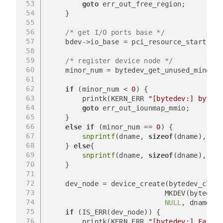
53
goto
 err_out_free_region;
54
    }
55
56
/* get I/O ports base */
57
    bdev->io_base = pci_resource_start(pde
58
59
/* register device node */
60
    minor_num = bytedev_get_unused_minor_n
61
62
if
 (minor_num < 
0
) {
63
        printk(KERN_ERR 
"[bytedev:] bytede
64
goto
 err_out_iounmap_mmio;
65
    }
66
else
if
 (minor_num == 
0
) {
67
snprintf
(dname, 
sizeof
(dname), 
"%s
68
    } 
else
{
69
snprintf
(dname, 
sizeof
(dname), 
"%s
70
    }
71
72
    dev_node = device_create(bytedev_class
73
                            MKDEV(bytedev_
74
NULL
, dname);
75
if
 (IS_ERR(dev_node)) {
76
        printk(KERN_ERR 
"[bytedev:] Failed