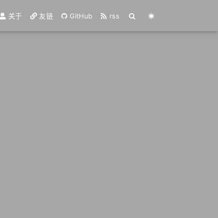
关于
友链
GitHub
rss