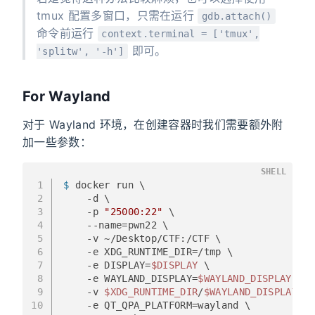
tmux 配置多窗口，只需在运行
gdb.attach()
命令前运行
context.terminal = ['tmux',
即可。
'splitw', '-h']
For Wayland
对于 Wayland 环境，在创建容器时我们需要额外附
加一些参数：
SHELL
1
$ 
docker run \
2
    -d \
3
    -p 
"25000:22"
 \
4
    --name=pwn22 \
5
    -v ~/Desktop/CTF:/CTF \
6
    -e XDG_RUNTIME_DIR=/tmp \
7
    -e DISPLAY=
$DISPLAY
 \
8
    -e WAYLAND_DISPLAY=
$WAYLAND_DISPLAY
 \
9
    -v 
$XDG_RUNTIME_DIR
/
$WAYLAND_DISPLAY
:/t
10
    -e QT_QPA_PLATFORM=wayland \