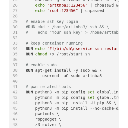
26
echo
"arttnba3:123456"
 | chpasswd && \
27
echo
"root:123456"
 | chpasswd
28
29
# enable ssh key login
30
#RUN mkdir /home/arttnba3/.ssh && \
31
#    echo "Your ssh key" > /home/arttnba3/.
32
33
# keep container running
34
RUN
echo
"#!/bin/sh\nservice ssh restart\ns
35
RUN
chmod
 +x /root/start.sh
36
37
# enable sudo
38
RUN
 apt-get install -y sudo && \
39
       usermod -aG sudo arttnba3
40
41
# pwn-related tools
42
RUN
 python3 -m pip config 
set
 global.index-
43
    python3 -m pip config 
set
 global.truste
44
    python3 -m pip install -U pip && \
45
    python3 -m pip install --no-cache-dir \
46
    pwntools \
47
    ropgadget \
48
    z3-solver \