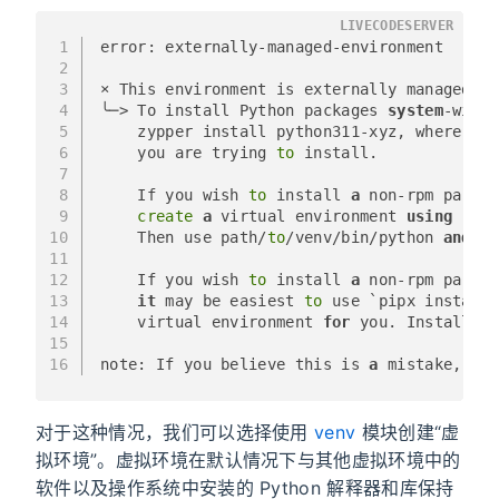
LIVECODESERVER
1
error: externally-managed-environment
2
3
× This environment is externally managed
4
╰─> To install Python packages 
system
-wide,
5
    zypper install python311-xyz, where xyz
6
    you are trying 
to
 install.
7
8
    If you wish 
to
 install 
a
 non-rpm packag
9
create
a
 virtual environment 
using
 pyth
10
    Then use path/
to
/venv/bin/python 
and
 pa
11
12
    If you wish 
to
 install 
a
 non-rpm packag
13
it
 may be easiest 
to
 use `pipx install 
14
    virtual environment 
for
 you. Install pi
15
16
note: If you believe this is 
a
 mistake, ple
对于这种情况，我们可以选择使用
venv
模块创建“虚
拟环境”。虚拟环境在默认情况下与其他虚拟环境中的
软件以及操作系统中安装的 Python 解释器和库保持