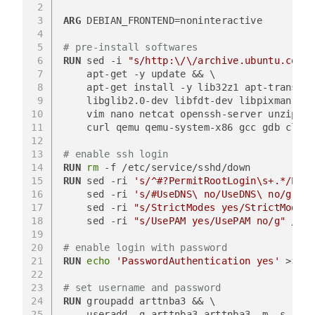
2
3
ARG
 DEBIAN_FRONTEND=noninteractive
4
5
# pre-install softwares
6
RUN
 sed -i 
"s/http:\/\/archive.ubuntu.com/h
7
    apt-get -y update && \
8
    apt-get install -y lib32z1 apt-transpor
9
    libglib2.0-dev libfdt-dev libpixman-1-d
10
    vim nano netcat openssh-server unzip ma
11
    curl qemu qemu-system-x86 gcc gdb clang
12
13
# enable ssh login
14
RUN
rm
 -f /etc/service/sshd/down
15
RUN
 sed -ri 
's/^#?PermitRootLogin\s+.*/Perm
16
    sed -ri 
's/#UseDNS\ no/UseDNS\ no/g'
 /e
17
    sed -ri 
"s/StrictModes yes/StrictModes 
18
    sed -ri 
"s/UsePAM yes/UsePAM no/g"
 /etc
19
20
# enable login with password
21
RUN
echo
'PasswordAuthentication yes'
 >> /e
22
23
# set username and password
24
RUN
 groupadd arttnba3 && \
25
    useradd -g arttnba3 arttnba3 -m -s /bin