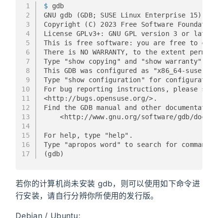
1
$ 
gdb
2
GNU gdb (GDB; SUSE Linux Enterprise 15) 13.
3
Copyright (C) 2023 Free Software Foundation
4
License GPLv3+: GNU GPL version 3 or later 
5
This is free software: you are free to chan
6
There is NO WARRANTY, to the extent permitt
7
Type "show copying" and "show warranty" for
8
This GDB was configured as "x86_64-suse-lin
9
Type "show configuration" for configuration
10
For bug reporting instructions, please see:
11
<http://bugs.opensuse.org/>.
12
Find the GDB manual and other documentation
13
    <http://www.gnu.org/software/gdb/docume
14
15
For help, type "help".
16
Type "apropos word" to search for commands 
17
(gdb) 
若你的计算机尚未安装 gdb，则可以使用如下命令进
行安装，请自行分辨你所使用的发行版。
Debian / Ubuntu: