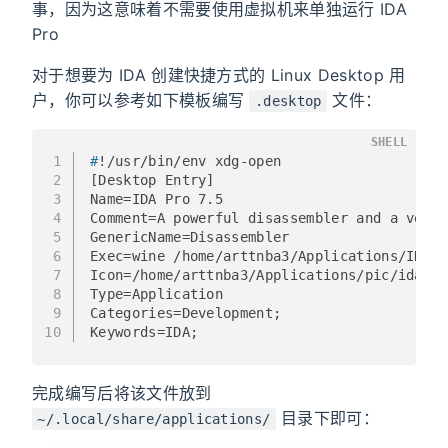
事，因为这意味着不需要使用虚拟机来单独运行 IDA
Pro
对于想要为 IDA 创建快捷方式的 Linux Desktop 用
户，你可以参考如下模板编写
文件：
.desktop
SHELL
1
#
!/usr/bin/env xdg-open
2
[Desktop Entry]
3
Name=IDA Pro 7.5
4
Comment=A powerful disassembler and a versa
5
GenericName=Disassembler
6
Exec=wine /home/arttnba3/Applications/IDA7.
7
Icon=/home/arttnba3/Applications/pic/ida64.
8
Type=Application
9
Categories=Development;
10
Keywords=IDA;
完成编写后将该文件放到
目录下即可：
~/.local/share/applications/