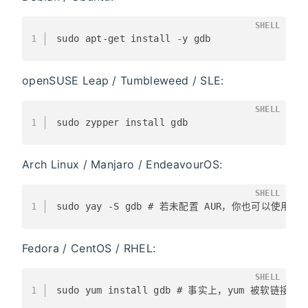
SHELL
1
sudo apt-get install -y gdb
openSUSE Leap / Tumbleweed / SLE:
SHELL
1
sudo zypper install gdb
Arch Linux / Manjaro / EndeavourOS:
SHELL
1
sudo yay -S gdb # 若未配置 AUR，你也可以使用 pa
Fedora / CentOS / RHEL:
SHELL
1
sudo yum install gdb # 事实上，yum 被软链接到 