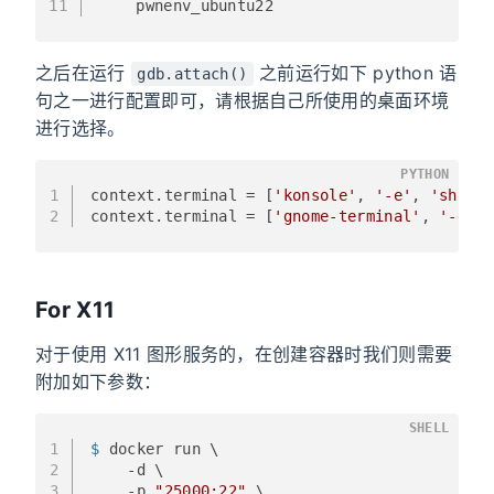
11
    pwnenv_ubuntu22
之后在运行
之前运行如下 python 语
gdb.attach()
句之一进行配置即可，请根据自己所使用的桌面环境
进行选择。
PYTHON
1
context.terminal = [
'konsole'
, 
'-e'
, 
'sh'
, 
2
context.terminal = [
'gnome-terminal'
, 
'-e'
,
For X11
对于使用 X11 图形服务的，在创建容器时我们则需要
附加如下参数：
SHELL
1
$ 
docker run \
2
    -d \
3
    -p 
"25000:22"
 \