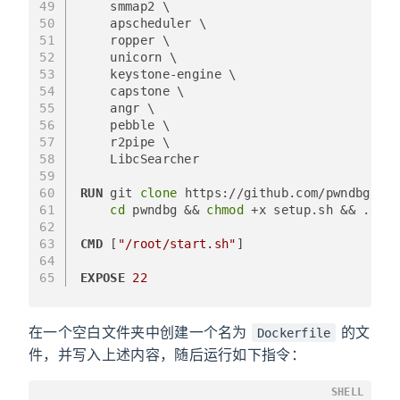
49
    smmap2 \
50
    apscheduler \
51
    ropper \
52
    unicorn \
53
    keystone-engine \
54
    capstone \
55
    angr \
56
    pebble \
57
    r2pipe \
58
    LibcSearcher
59
60
RUN
 git 
clone
 https://github.com/pwndbg/pwn
61
cd
 pwndbg && 
chmod
 +x setup.sh && ./set
62
63
CMD
 [
"/root/start.sh"
]
64
65
EXPOSE
22
在一个空白文件夹中创建一个名为
的文
Dockerfile
件，并写入上述内容，随后运行如下指令：
SHELL