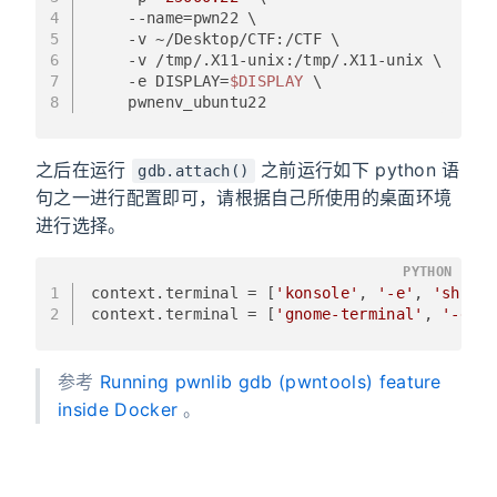
4
    --name=pwn22 \
5
    -v ~/Desktop/CTF:/CTF \
6
    -v /tmp/.X11-unix:/tmp/.X11-unix \
7
    -e DISPLAY=
$DISPLAY
 \
8
    pwnenv_ubuntu22
之后在运行
之前运行如下 python 语
gdb.attach()
句之一进行配置即可，请根据自己所使用的桌面环境
进行选择。
PYTHON
1
context.terminal = [
'konsole'
, 
'-e'
, 
'sh'
, 
2
context.terminal = [
'gnome-terminal'
, 
'-e'
,
参考
Running pwnlib gdb (pwntools) feature
inside Docker
。